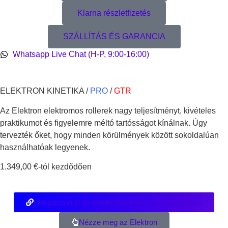
Klarna részletfizetés
SZÁLLÍTÁS ÉS GARANCIA
Whatsapp Live Chat (H-P, 9:00-16:00)
ELEKTRON KINETIKA /
PRO
/
GTR
Az Elektron elektromos rollerek nagy teljesítményt, kivételes
praktikumot és figyelemre méltó tartósságot kínálnak. Úgy
tervezték őket, hogy minden körülmények között sokoldalúan
használhatóak legyenek.
1.349,00 €-tól kezdődően
Látogasson el az elektronscooters.com weboldalra
Nézze meg az Elektron