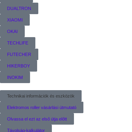
DUALTRON
XIAOMI
OKAI
TECHLIFE
FUTECHER
HIKERBOY
INOKIM
Technikai információk és eszközök
Elektromos roller vásárlási útmutató
Olvassa el ezt az első útja előtt
Távolság-kalkulátor