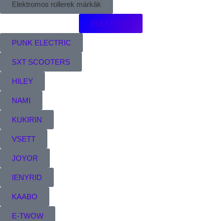
Elektromos rollerek márkák
ELEKTRON
PUNK ELECTRIC
SXT SCOOTERS
HILEY
NAMI
KUKIRIN
VSETT
JOYOR
IENYRID
KAABO
E-TWOW