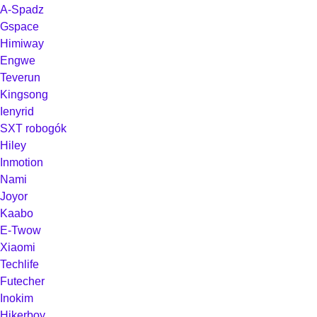
A-Spadz
Gspace
Himiway
Engwe
Teverun
Kingsong
Ienyrid
SXT robogók
Hiley
Inmotion
Nami
Joyor
Kaabo
E-Twow
Xiaomi
Techlife
Futecher
Inokim
Hikerboy