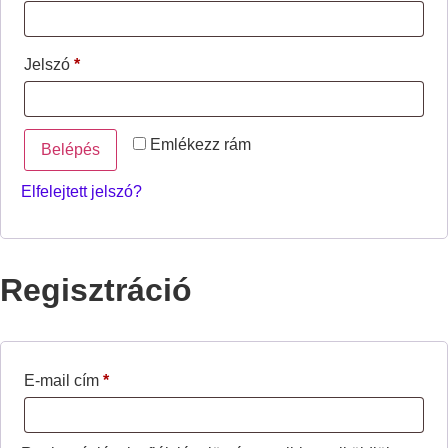
Jelszó
*
Emlékezz rám
Belépés
Elfelejtett jelszó?
Regisztráció
E-mail cím
*