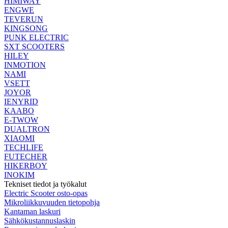
HIMIWAY
ENGWE
TEVERUN
KINGSONG
PUNK ELECTRIC
SXT SCOOTERS
HILEY
INMOTION
NAMI
VSETT
JOYOR
IENYRID
KAABO
E-TWOW
DUALTRON
XIAOMI
TECHLIFE
FUTECHER
HIKERBOY
INOKIM
Tekniset tiedot ja työkalut
Electric Scooter osto-opas
Mikroliikkuvuuden tietopohja
Kantaman laskuri
Sähkökustannuslaskin