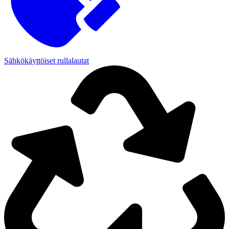
Sähkökäyttöiset rullalautat