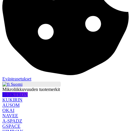
Evästeasetukset
Suomi
Mikroliikkuvuuden tuotemerkit
ELEKTRON
KUKIRIN
AUSOM
OKAI
NAVEE
A-SPADZ
GSPACE