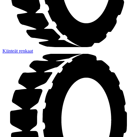
Kiinteät renkaat