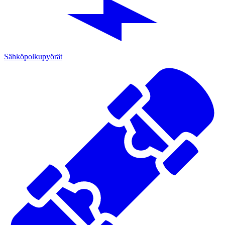
Sähköpolkupyörät