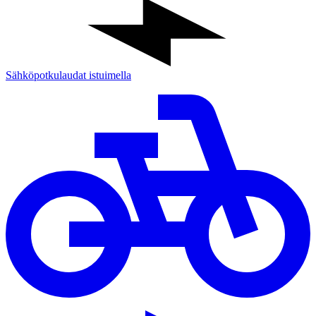
Sähköpotkulaudat istuimella