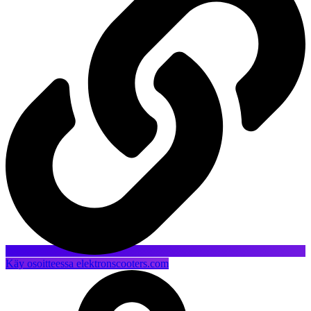
Käy osoitteessa elektronscooters.com