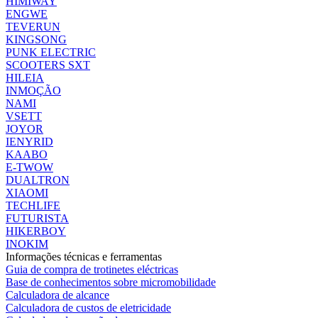
HIMIWAY
ENGWE
TEVERUN
KINGSONG
PUNK ELECTRIC
SCOOTERS SXT
HILEIA
INMOÇÃO
NAMI
VSETT
JOYOR
IENYRID
KAABO
E-TWOW
DUALTRON
XIAOMI
TECHLIFE
FUTURISTA
HIKERBOY
INOKIM
Informações técnicas e ferramentas
Guia de compra de trotinetes eléctricas
Base de conhecimentos sobre micromobilidade
Calculadora de alcance
Calculadora de custos de eletricidade