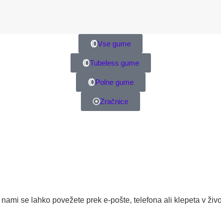
Vse gume
Tubeless gume
Polne gume
Zračnice
 nami se lahko povežete prek e-pošte, telefona ali klepeta v živo