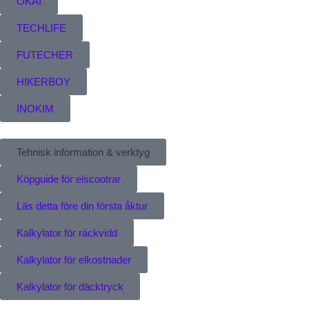
OKAI
TECHLIFE
FUTECHER
HIKERBOY
INOKIM
Tehnisk information & verktyg
Köpguide för elscootrar
Läs detta före din första åktur
Kalkylator för räckvidd
Kalkylator för elkostnader
Kalkylator för däcktryck