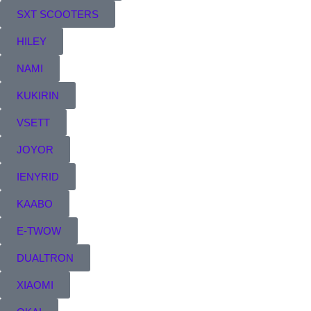
SXT SCOOTERS
HILEY
NAMI
KUKIRIN
VSETT
JOYOR
IENYRID
KAABO
E-TWOW
DUALTRON
XIAOMI