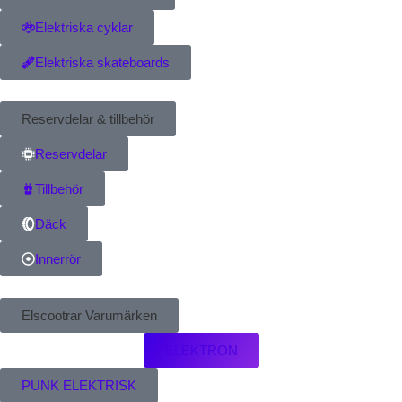
Elektriska cyklar
Elektriska skateboards
Reservdelar & tillbehör
Reservdelar
Tillbehör
Däck
Innerrör
Elscootrar Varumärken
ELEKTRON
PUNK ELEKTRISK