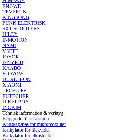
HIMIWAY
ENGWE
TEVERUN
KINGSONG
PUNK ELEKTRISK
SXT SCOOTERS
HILEY
INMOTION
NAMI
VSETT
JOYOR
IENYRID
KAABO
E-TWOW
DUALTRON
XIAOMI
TECHLIFE
FUTECHER
HIKERBOY
INOKIM
Tehnisk information & verktyg
Köpguide för elscootrar
Kunskapsbas för mikromobilitet
Kalkylator för räckvidd
Kalkylator för elkostnader