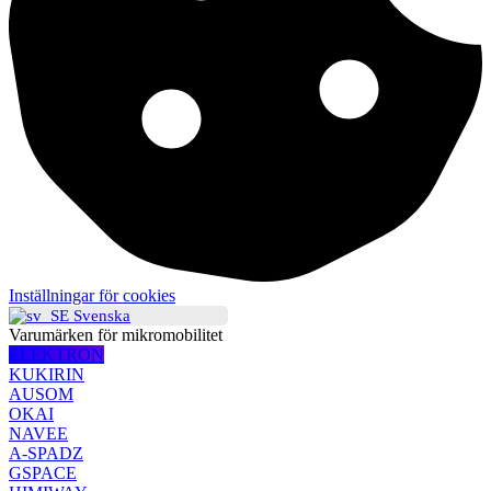
Inställningar för cookies
Svenska
Varumärken för mikromobilitet
ELEKTRON
KUKIRIN
AUSOM
OKAI
NAVEE
A-SPADZ
GSPACE