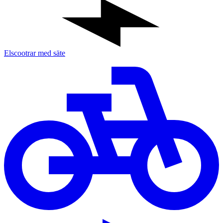
Elscootrar med säte