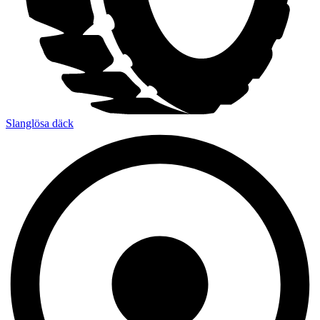
Slanglösa däck