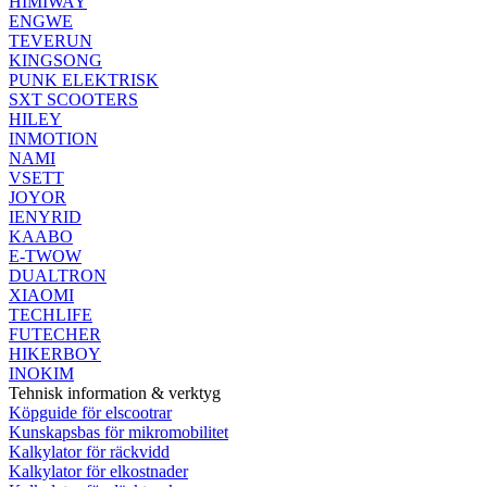
HIMIWAY
ENGWE
TEVERUN
KINGSONG
PUNK ELEKTRISK
SXT SCOOTERS
HILEY
INMOTION
NAMI
VSETT
JOYOR
IENYRID
KAABO
E-TWOW
DUALTRON
XIAOMI
TECHLIFE
FUTECHER
HIKERBOY
INOKIM
Tehnisk information & verktyg
Köpguide för elscootrar
Kunskapsbas för mikromobilitet
Kalkylator för räckvidd
Kalkylator för elkostnader