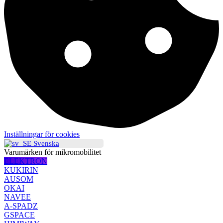
Inställningar för cookies
Svenska
Varumärken för mikromobilitet
ELEKTRON
KUKIRIN
AUSOM
OKAI
NAVEE
A-SPADZ
GSPACE