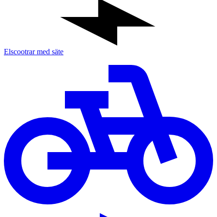
Elscootrar med säte