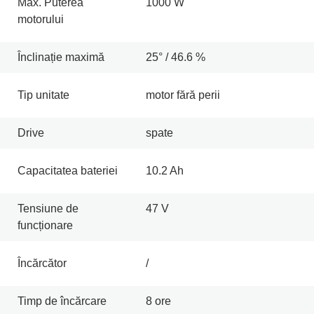
Max. Puterea
1000 W
motorului
Înclinație maximă
25° / 46.6 %
Tip unitate
motor fără perii
Drive
spate
Capacitatea bateriei
10.2 Ah
Tensiune de
47 V
funcționare
Încărcător
/
Timp de încărcare
8 ore