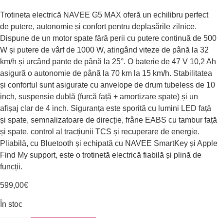
Trotineta electrică NAVEE G5 MAX oferă un echilibru perfect
de putere, autonomie și confort pentru deplasările zilnice.
Dispune de un motor spate fără perii cu putere continuă de 500
W și putere de vârf de 1000 W, atingând viteze de până la 32
km/h și urcând pante de până la 25°. O baterie de 47 V 10,2 Ah
asigură o autonomie de până la 70 km la 15 km/h. Stabilitatea
și confortul sunt asigurate cu anvelope de drum tubeless de 10
inch, suspensie dublă (furcă față + amortizare spate) și un
afișaj clar de 4 inch. Siguranța este sporită cu lumini LED față
și spate, semnalizatoare de direcție, frâne EABS cu tambur față
și spate, control al tracțiunii TCS și recuperare de energie.
Pliabilă, cu Bluetooth și echipată cu NAVEE SmartKey și Apple
Find My support, este o trotinetă electrică fiabilă și plină de
funcții.
599,00
€
În stoc