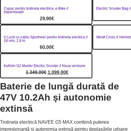
Capac pentru trotineta electrica, e-Bike //
Electric Scooter Bag /
impermeabil
29,90
€
U Lock cu cablu Sportneer pentru trotineta electrica //
Westt Cross X Helmet 
18 mm, 1,8 m
60,00
€
KuKirin G2 Master Electric Scooter // Noua versiune
1.349,00
€
1.099,00
€
Baterie de lungă durată de
47V 10.2Ah și autonomie
extinsă
Trotineta electrică NAVEE G5 MAX combină puterea
impresionantă și autonomia extinsă pentru deplasările urbane