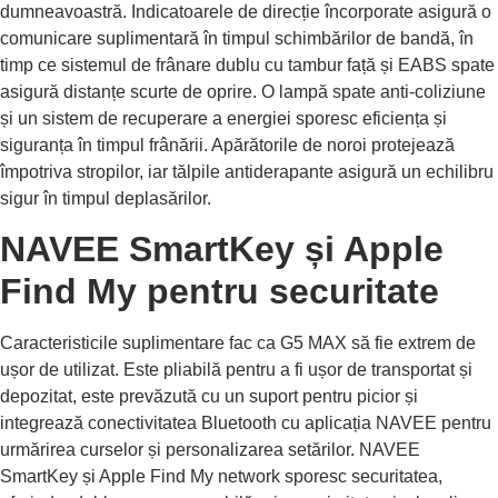
dumneavoastră. Indicatoarele de direcție încorporate asigură o
comunicare suplimentară în timpul schimbărilor de bandă, în
timp ce sistemul de frânare dublu cu tambur față și EABS spate
asigură distanțe scurte de oprire. O lampă spate anti-coliziune
și un sistem de recuperare a energiei sporesc eficiența și
siguranța în timpul frânării. Apărătorile de noroi protejează
împotriva stropilor, iar tălpile antiderapante asigură un echilibru
sigur în timpul deplasărilor.
NAVEE SmartKey și Apple
Find My pentru securitate
Caracteristicile suplimentare fac ca G5 MAX să fie extrem de
ușor de utilizat. Este pliabilă pentru a fi ușor de transportat și
depozitat, este prevăzută cu un suport pentru picior și
integrează conectivitatea Bluetooth cu aplicația NAVEE pentru
urmărirea curselor și personalizarea setărilor. NAVEE
SmartKey și Apple Find My network sporesc securitatea,