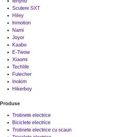
Ienyrid
Scutere SXT
Hiley
Inmotion
Nami
Joyor
Kaabo
E-Twow
Xiaomi
Techlife
Futecher
Inokim
Hikerboy
Produse
Trotinete electrice
Biciclete electrice
Trotinete electrice cu scaun