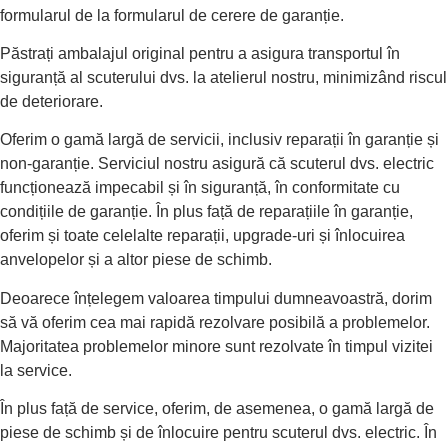
formularul de la formularul de cerere de garanție.
Păstrați ambalajul original pentru a asigura transportul în
siguranță al scuterului dvs. la atelierul nostru, minimizând riscul
de deteriorare.
Oferim o gamă largă de servicii, inclusiv reparații în garanție și
non-garanție. Serviciul nostru asigură că scuterul dvs. electric
funcționează impecabil și în siguranță, în conformitate cu
condițiile de garanție. În plus față de reparațiile în garanție,
oferim și toate celelalte reparații, upgrade-uri și înlocuirea
anvelopelor și a altor piese de schimb.
Deoarece înțelegem valoarea timpului dumneavoastră, dorim
să vă oferim cea mai rapidă rezolvare posibilă a problemelor.
Majoritatea problemelor minore sunt rezolvate în timpul vizitei
la service.
În plus față de service, oferim, de asemenea, o gamă largă de
piese de schimb și de înlocuire pentru scuterul dvs. electric. În