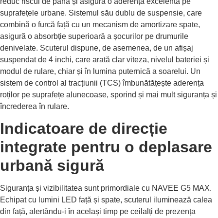
reduc riscul de pană și asigură o aderență excelentă pe
suprafețele urbane. Sistemul său dublu de suspensie, care
combină o furcă față cu un mecanism de amortizare spate,
asigură o absorbție superioară a șocurilor pe drumurile
denivelate. Scuterul dispune, de asemenea, de un afișaj
suspendat de 4 inchi, care arată clar viteza, nivelul bateriei și
modul de rulare, chiar și în lumina puternică a soarelui. Un
sistem de control al tracțiunii (TCS) îmbunătățește aderența
roților pe suprafețe alunecoase, sporind și mai mult siguranța și
încrederea în rulare.
Indicatoare de direcție
integrate pentru o deplasare
urbană sigură
Siguranța și vizibilitatea sunt primordiale cu NAVEE G5 MAX.
Echipat cu lumini LED față și spate, scuterul iluminează calea
din față, alertându-i în același timp pe ceilalți de prezența