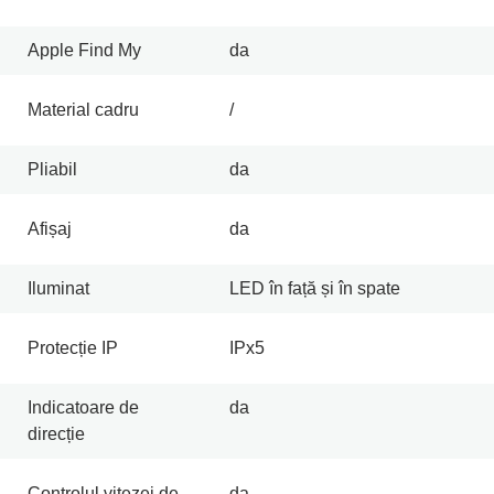
Apple Find My
da
Material cadru
/
Pliabil
da
Afișaj
da
Iluminat
LED în față și în spate
Protecție IP
IPx5
Indicatoare de
da
direcție
Controlul vitezei de
da