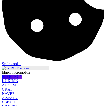
Setări cookie
Română
Mărci micromobile
ELEKTRON
KUKIRIN
AUSOM
OKAI
NAVEE
A-SPADZ
GSPACE