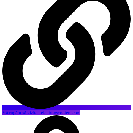
Vă rugăm să vizitați elektronscooters.com