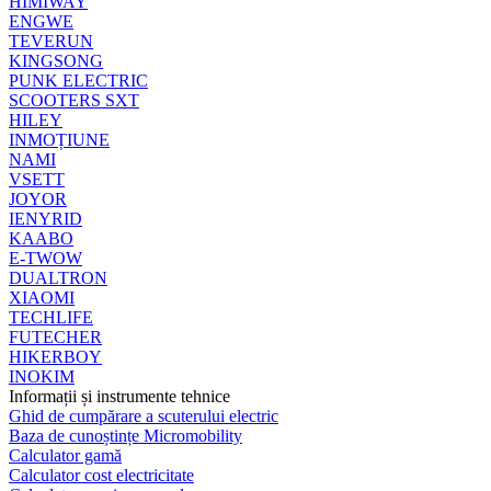
HIMIWAY
ENGWE
TEVERUN
KINGSONG
PUNK ELECTRIC
SCOOTERS SXT
HILEY
INMOȚIUNE
NAMI
VSETT
JOYOR
IENYRID
KAABO
E-TWOW
DUALTRON
XIAOMI
TECHLIFE
FUTECHER
HIKERBOY
INOKIM
Informații și instrumente tehnice
Ghid de cumpărare a scuterului electric
Baza de cunoștințe Micromobility
Calculator gamă
Calculator cost electricitate