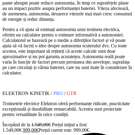
pante abrupte poate reduce autonomia, în timp ce suprafețele plane
au un impact pozitiv asupra performanței bateriei. Viteza afectează,
de asemenea, autonomia, deoarece vitezele mai mari cresc consumul
de energie și reduc distanța.
Pentru a vă ajuta să estimați autonomia unui trotineta electrica,
oferim un calculator pentru o estimare informativă a autonomiei.
Calculatorul se bazează pe o medie a diferiților factori și vă poate
ajuta să vă faceți o idee despre autonomia scuterului dvs. Cu toate
acestea, este important să rețineți că aceste calcule sunt doar
aproximative și nu pot garanta acuratețea. Autonomia reală poate
varia în funcție de factori precum presiunea din anvelope, suprafața
pe care circulați și vârsta bateriei, care nu sunt luate în considerare în
calculator.
ELEKTRON KINETIK /
PRO
/
GTR
Trotinetele electrice Elektron oferă performanțe ridicate, practicitate
excepțională și durabilitate remarcabilă. Acestea sunt proiectate
pentru versatilitate în orice condiții.
Începând de la
1.549,00
€
Prețul inițial a fost:
1.549,00€.
999,00
€
Prețul curent este: 999,00€.