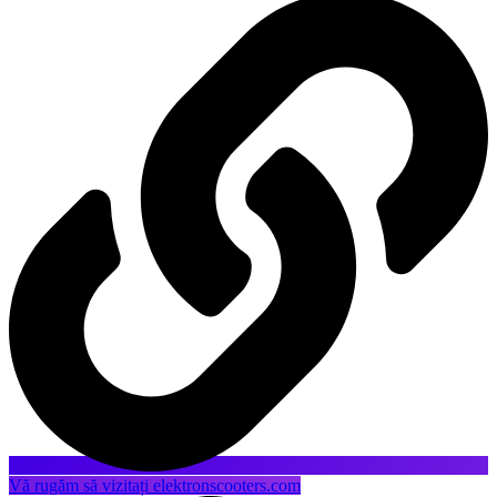
Vă rugăm să vizitați elektronscooters.com