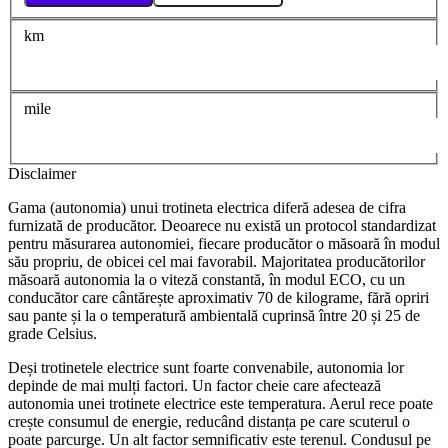
km
mile
Disclaimer
Gama (autonomia) unui trotineta electrica diferă adesea de cifra
furnizată de producător. Deoarece nu există un protocol standardizat
pentru măsurarea autonomiei, fiecare producător o măsoară în modul
său propriu, de obicei cel mai favorabil. Majoritatea producătorilor
măsoară autonomia la o viteză constantă, în modul ECO, cu un
conducător care cântărește aproximativ 70 de kilograme, fără opriri
sau pante și la o temperatură ambientală cuprinsă între 20 și 25 de
grade Celsius.
Deși trotinetele electrice sunt foarte convenabile, autonomia lor
depinde de mai mulți factori. Un factor cheie care afectează
autonomia unei trotinete electrice este temperatura. Aerul rece poate
crește consumul de energie, reducând distanța pe care scuterul o
poate parcurge. Un alt factor semnificativ este terenul. Condusul pe