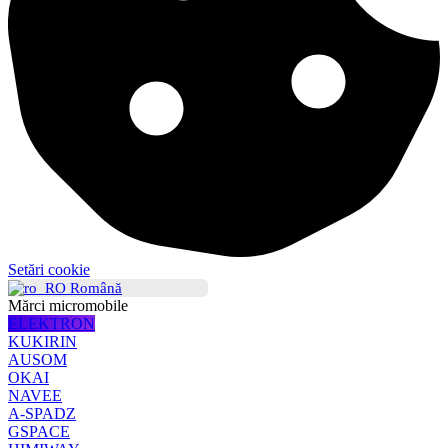
Setări cookie
Română
Mărci micromobile
ELEKTRON
KUKIRIN
AUSOM
OKAI
NAVEE
A-SPADZ
GSPACE