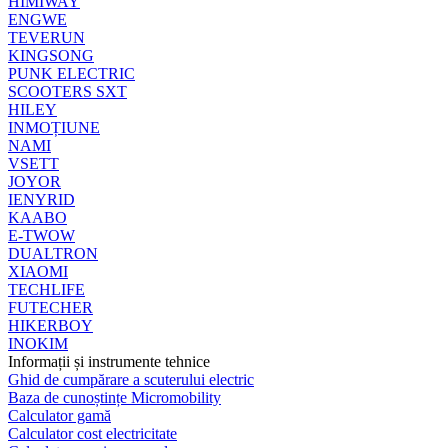
HIMIWAY
ENGWE
TEVERUN
KINGSONG
PUNK ELECTRIC
SCOOTERS SXT
HILEY
INMOȚIUNE
NAMI
VSETT
JOYOR
IENYRID
KAABO
E-TWOW
DUALTRON
XIAOMI
TECHLIFE
FUTECHER
HIKERBOY
INOKIM
Informații și instrumente tehnice
Ghid de cumpărare a scuterului electric
Baza de cunoștințe Micromobility
Calculator gamă
Calculator cost electricitate