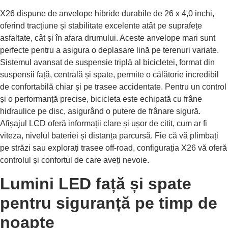
X26 dispune de anvelope hibride durabile de 26 x 4,0 inchi,
oferind tracțiune și stabilitate excelente atât pe suprafețe
asfaltate, cât și în afara drumului. Aceste anvelope mari sunt
perfecte pentru a asigura o deplasare lină pe terenuri variate.
Sistemul avansat de suspensie triplă al bicicletei, format din
suspensii față, centrală și spate, permite o călătorie incredibil
de confortabilă chiar și pe trasee accidentate. Pentru un control
și o performanță precise, bicicleta este echipată cu frâne
hidraulice pe disc, asigurând o putere de frânare sigură.
Afișajul LCD oferă informații clare și ușor de citit, cum ar fi
viteza, nivelul bateriei și distanța parcursă. Fie că vă plimbați
pe străzi sau explorați trasee off-road, configurația X26 vă oferă
controlul și confortul de care aveți nevoie.
Lumini LED față și spate
pentru siguranță pe timp de
noapte