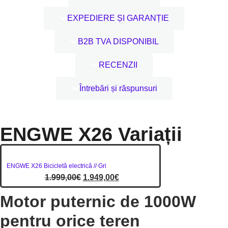
EXPEDIERE ȘI GARANȚIE
B2B TVA DISPONIBIL
RECENZII
Întrebări și răspunsuri
ENGWE X26 Variații
ENGWE X26 Bicicletă electrică // Gri
1.999,00
€
1.949,00
€
Motor puternic de 1000W
pentru orice teren