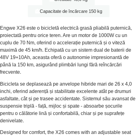
Capacitate de încărcare 150 kg
Engwe X26 este o bicicletă electrică grasă pliabilă puternică,
proiectată pentru orice teren. Are un motor de 1000W cu un
cuplu de 70 Nm, oferind o accelerație puternică și o viteză
maximă de 45 km/h. Echipată cu un sistem dual de baterii de
48V 19+10Ah, aceasta oferă o autonomie impresionantă de
până la 150 km, asigurând plimbări lungi fără reîncărcări
frecvente.
Bicicleta se deplasează pe anvelope hibride mari de 26 x 4,0
inchi, oferind aderență și stabilitate excelente atât pe drumuri
asfaltate, cât și pe trasee accidentate. Sistemul său avansat de
suspensie triplă - față, mijloc și spate - absoarbe șocurile
pentru o călătorie lină și confortabilă, chiar și pe suprafețe
denivelate.
Designed for comfort, the X26 comes with an adjustable seat