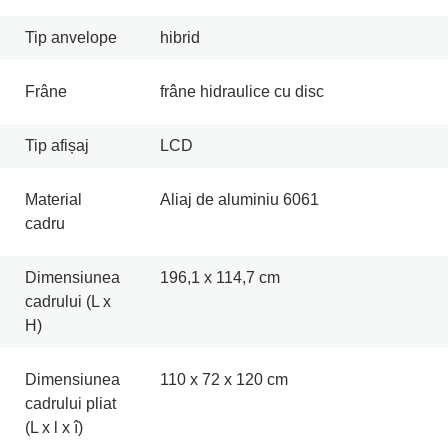
Tip anvelope
hibrid
Frâne
frâne hidraulice cu disc
Tip afișaj
LCD
Material
Aliaj de aluminiu 6061
cadru
Dimensiunea
196,1 x 114,7 cm
cadrului (L x
H)
Dimensiunea
110 x 72 x 120 cm
cadrului pliat
(L x l x î)