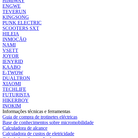
HIMIWAY
ENGWE
TEVERUN
KINGSONG
PUNK ELECTRIC
SCOOTERS SXT
HILEIA
INMOÇÃO
NAMI
VSETT
JOYOR
IENYRID
KAABO
E-TWOW
DUALTRON
XIAOMI
TECHLIFE
FUTURISTA
HIKERBOY
INOKIM
Informações técnicas e ferramentas
Guia de compra de trotinetes eléctricas
Base de conhecimentos sobre micromobilidade
Calculadora de alcance
Calculadora de custos de eletricidade