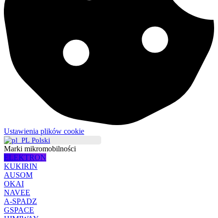
Ustawienia plików cookie
Polski
Marki mikromobilności
ELEKTRON
KUKIRIN
AUSOM
OKAI
NAVEE
A-SPADZ
GSPACE