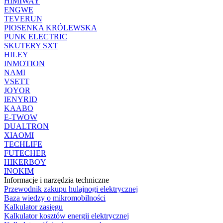
HIMIWAY
ENGWE
TEVERUN
PIOSENKA KRÓLEWSKA
PUNK ELECTRIC
SKUTERY SXT
HILEY
INMOTION
NAMI
VSETT
JOYOR
IENYRID
KAABO
E-TWOW
DUALTRON
XIAOMI
TECHLIFE
FUTECHER
HIKERBOY
INOKIM
Informacje i narzędzia techniczne
Przewodnik zakupu hulajnogi elektrycznej
Baza wiedzy o mikromobilności
Kalkulator zasięgu
Kalkulator kosztów energii elektrycznej