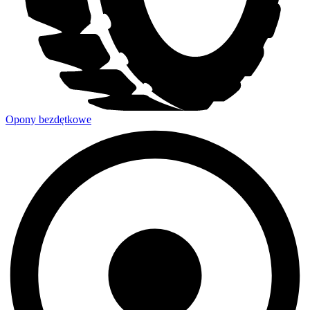
Opony bezdętkowe