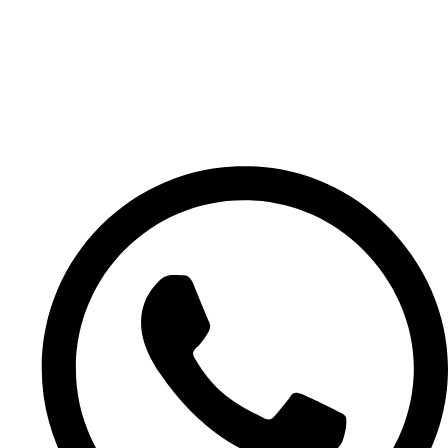
Jak zamawiać
Płatności ratalne Klarna
WYSYŁKA I GWARANCJA