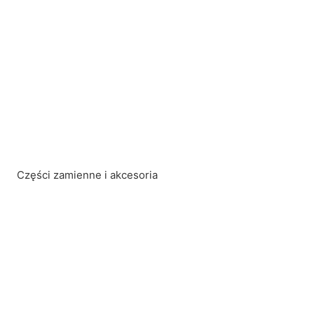
Hulajnogi elektryczne
Hulajnogi elektryczne z siedziskiem
Rowery elektryczne
Deskorolki elektryczne
Produkty używane, otwarte i odnowione
Części zamienne i akcesoria
Części zamienne
Akcesoria
Opony
Solidne opony
Opony bezdętkowe