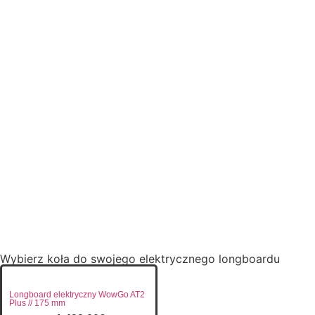
WHATSAPP (poniedziałek-piątek, 9:00-16:00)
SPECYFIKACJA
WYSYŁKA I GWARANCJA
B2B VAT DOSTĘPNY
RECENZJE
Pytania i odpowiedzi
Wybierz koła do swojego elektrycznego longboardu
Longboard elektryczny WowGo AT2
Plus // 175 mm