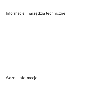
Informacje i narzędzia techniczne
Przewodnik zakupu hulajnogi elektrycznej
Baza wiedzy o mikromobilności
Kalkulator zasięgu
Kalkulator kosztów energii elektrycznej
Kalkulator ciśnienia w oponach
Ważne informacje
Zamówienia B2B i fakturowanie VAT
Recenzje sklepów