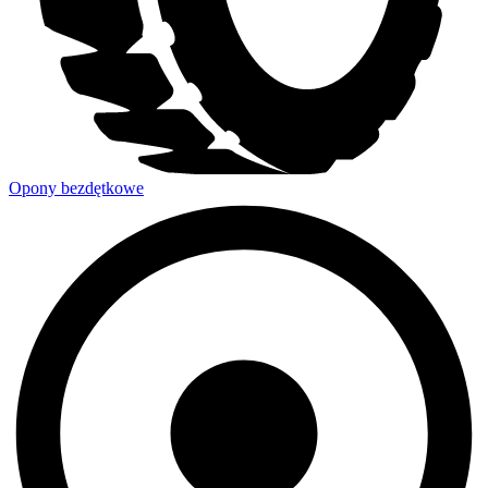
Opony bezdętkowe