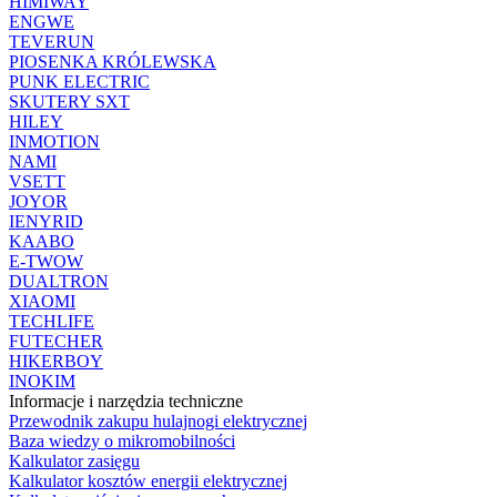
HIMIWAY
ENGWE
TEVERUN
PIOSENKA KRÓLEWSKA
PUNK ELECTRIC
SKUTERY SXT
HILEY
INMOTION
NAMI
VSETT
JOYOR
IENYRID
KAABO
E-TWOW
DUALTRON
XIAOMI
TECHLIFE
FUTECHER
HIKERBOY
INOKIM
Informacje i narzędzia techniczne
Przewodnik zakupu hulajnogi elektrycznej
Baza wiedzy o mikromobilności
Kalkulator zasięgu
Kalkulator kosztów energii elektrycznej