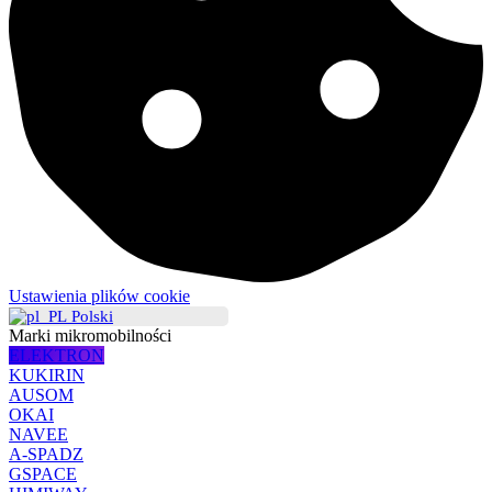
Ustawienia plików cookie
Polski
Marki mikromobilności
ELEKTRON
KUKIRIN
AUSOM
OKAI
NAVEE
A-SPADZ
GSPACE