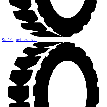
Szilárd gumiabroncsok