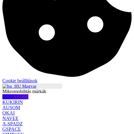
Cookie beállítások
Magyar
Mikromobilitás márkák
ELEKTRON
KUKIRIN
AUSOM
OKAI
NAVEE
A-SPADZ
GSPACE