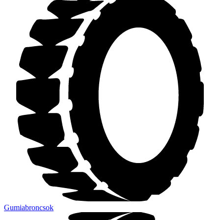
Gumiabroncsok