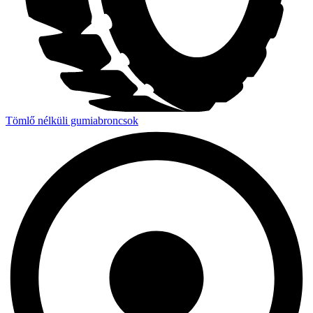
Tömlő nélküli gumiabroncsok