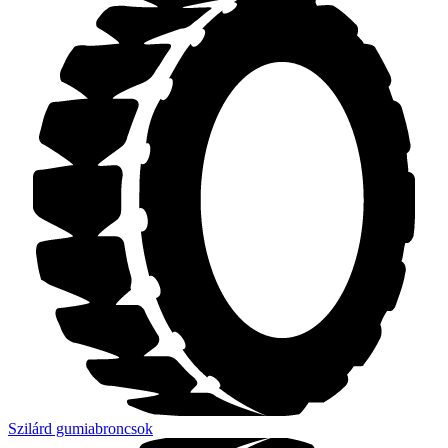
Szilárd gumiabroncsok