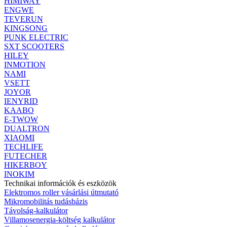
HIMIWAY
ENGWE
TEVERUN
KINGSONG
PUNK ELECTRIC
SXT SCOOTERS
HILEY
INMOTION
NAMI
VSETT
JOYOR
IENYRID
KAABO
E-TWOW
DUALTRON
XIAOMI
TECHLIFE
FUTECHER
HIKERBOY
INOKIM
Technikai információk és eszközök
Elektromos roller vásárlási útmutató
Mikromobilitás tudásbázis
Távolság-kalkulátor
Villamosenergia-költség kalkulátor