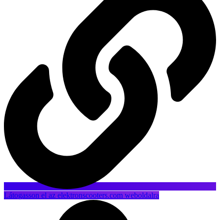
Látogasson el az elektronscooters.com weboldalra