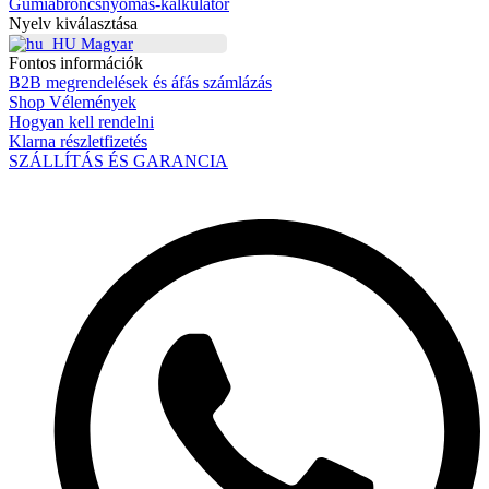
Gumiabroncsnyomás-kalkulátor
Nyelv kiválasztása
Magyar
Fontos információk
B2B megrendelések és áfás számlázás
Shop Vélemények
Hogyan kell rendelni
Klarna részletfizetés
SZÁLLÍTÁS ÉS GARANCIA