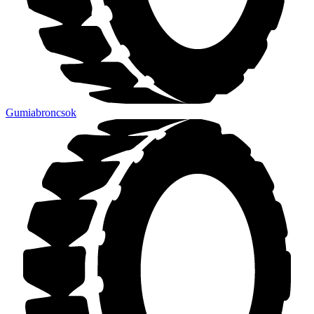
Gumiabroncsok