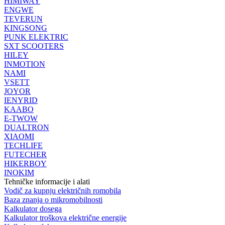
HIMIWAY
ENGWE
TEVERUN
KINGSONG
PUNK ELEKTRIC
SXT SCOOTERS
HILEY
INMOTION
NAMI
VSETT
JOYOR
IENYRID
KAABO
E-TWOW
DUALTRON
XIAOMI
TECHLIFE
FUTECHER
HIKERBOY
INOKIM
Tehničke informacije i alati
Vodič za kupnju električnih romobila
Baza znanja o mikromobilnosti
Kalkulator dosega
Kalkulator troškova električne energije