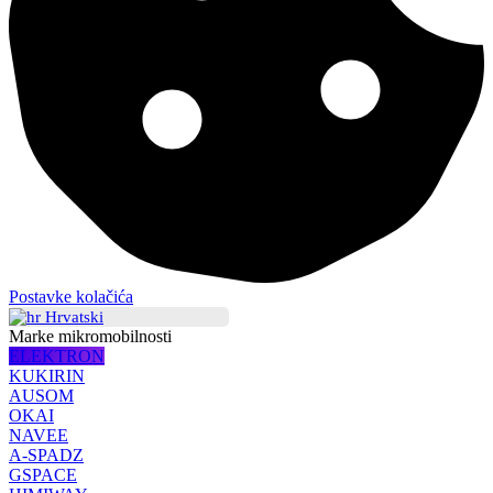
Postavke kolačića
Hrvatski
Marke mikromobilnosti
ELEKTRON
KUKIRIN
AUSOM
OKAI
NAVEE
A-SPADZ
GSPACE