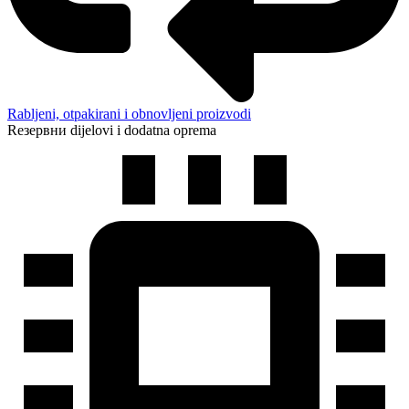
Rabljeni, otpakirani i obnovljeni proizvodi
Rезервни dijelovi i dodatna oprema