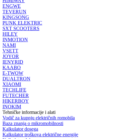
HIMIWAY
ENGWE
TEVERUN
KINGSONG
PUNK ELEKTRIC
SXT SCOOTERS
HILEY
INMOTION
NAMI
VSETT
JOYOR
IENYRID
KAABO
E-TWOW
DUALTRON
XIAOMI
TECHLIFE
FUTECHER
HIKERBOY
INOKIM
Tehničke informacije i alati
Vodič za kupnju električnih romobila
Baza znanja o mikromobilnosti
Kalkulator dosega
Kalkulator troškova električne energije