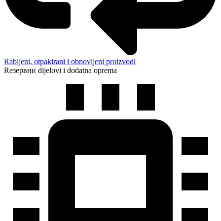
Rabljeni, otpakirani i obnovljeni proizvodi
Rезервни dijelovi i dodatna oprema