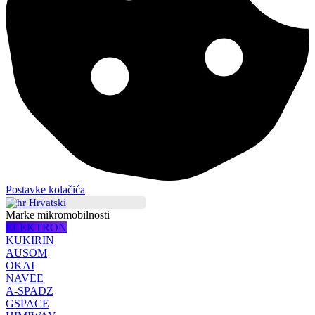
Postavke kolačića
Hrvatski
Marke mikromobilnosti
ELEKTRON
KUKIRIN
AUSOM
OKAI
NAVEE
A-SPADZ
GSPACE