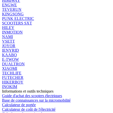
HIMIWAY
ENGWE
TEVERUN
KINGSONG
PUNK ELECTRIC
SCOOTERS SXT
HILEY
INMOTION
NAMI
VSETT
JOYOR
IENYRID
KAABO
E-TWOW
DUALTRON
XIAOMI
TECHLIFE
FUTECHER
HIKERBOY
INOKIM
Informations et outils techniques
Guide d'achat des scooters électriques
Base de connaissances sur la micromobilité
Calculateur de portée
Calculateur de coût de l'électricité