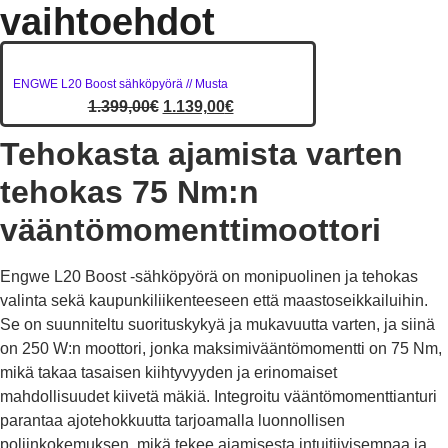
vaihtoehdot
ENGWE L20 Boost sähköpyörä // Musta
1.399,00
€
1.139,00
€
Tehokasta ajamista varten
tehokas 75 Nm:n
vääntömomenttimoottori
Engwe L20 Boost -sähköpyörä on monipuolinen ja tehokas
valinta sekä kaupunkiliikenteeseen että maastoseikkailuihin.
Se on suunniteltu suorituskykyä ja mukavuutta varten, ja siinä
on 250 W:n moottori, jonka maksimivääntömomentti on 75 Nm,
mikä takaa tasaisen kiihtyvyyden ja erinomaiset
mahdollisuudet kiivetä mäkiä. Integroitu vääntömomenttianturi
parantaa ajotehokkuutta tarjoamalla luonnollisen
poljinkokemuksen, mikä tekee ajamisesta intuitiivisempaa ja