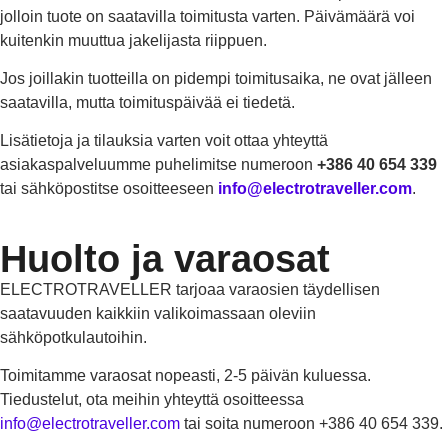
jolloin tuote on saatavilla toimitusta varten. Päivämäärä voi
kuitenkin muuttua jakelijasta riippuen.
Jos joillakin tuotteilla on pidempi toimitusaika, ne ovat jälleen
saatavilla, mutta toimituspäivää ei tiedetä.
Lisätietoja ja tilauksia varten voit ottaa yhteyttä
asiakaspalveluumme puhelimitse numeroon
+386 40 654 339
tai sähköpostitse osoitteeseen
info@electrotraveller.com
.
Huolto ja varaosat
ELECTROTRAVELLER tarjoaa varaosien täydellisen
saatavuuden kaikkiin valikoimassaan oleviin
sähköpotkulautoihin.
Toimitamme varaosat nopeasti, 2-5 päivän kuluessa.
Tiedustelut, ota meihin yhteyttä osoitteessa
info@electrotraveller.com
tai soita numeroon +386 40 654 339.