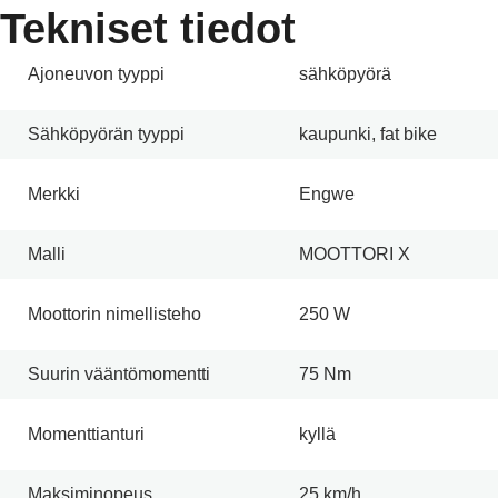
Tekniset tiedot
Ajoneuvon tyyppi
sähköpyörä
Sähköpyörän tyyppi
kaupunki, fat bike
Merkki
Engwe
Malli
MOOTTORI X
Moottorin nimellisteho
250 W
Suurin vääntömomentti
75 Nm
Momenttianturi
kyllä
Maksiminopeus
25 km/h