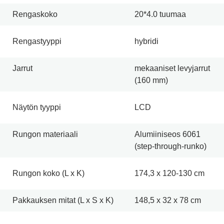
Rengaskoko
20*4.0 tuumaa
Rengastyyppi
hybridi
Jarrut
mekaaniset levyjarrut
(160 mm)
Näytön tyyppi
LCD
Rungon materiaali
Alumiiniseos 6061
(step-through-runko)
Rungon koko (L x K)
174,3 x 120-130 cm
Pakkauksen mitat (L x S x K)
148,5 x 32 x 78 cm