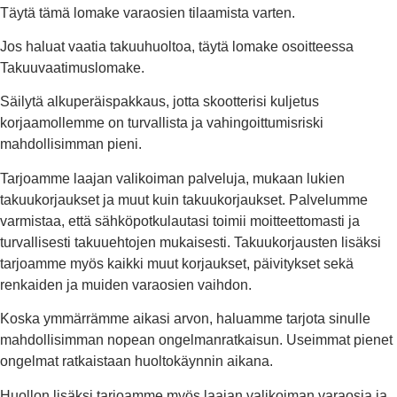
Täytä tämä lomake varaosien tilaamista varten.
Jos haluat vaatia takuuhuoltoa, täytä lomake osoitteessa
Takuuvaatimuslomake.
Säilytä alkuperäispakkaus, jotta skootterisi kuljetus
korjaamollemme on turvallista ja vahingoittumisriski
mahdollisimman pieni.
Tarjoamme laajan valikoiman palveluja, mukaan lukien
takuukorjaukset ja muut kuin takuukorjaukset. Palvelumme
varmistaa, että sähköpotkulautasi toimii moitteettomasti ja
turvallisesti takuuehtojen mukaisesti. Takuukorjausten lisäksi
tarjoamme myös kaikki muut korjaukset, päivitykset sekä
renkaiden ja muiden varaosien vaihdon.
Koska ymmärrämme aikasi arvon, haluamme tarjota sinulle
mahdollisimman nopean ongelmanratkaisun. Useimmat pienet
ongelmat ratkaistaan huoltokäynnin aikana.
Huollon lisäksi tarjoamme myös laajan valikoiman varaosia ja