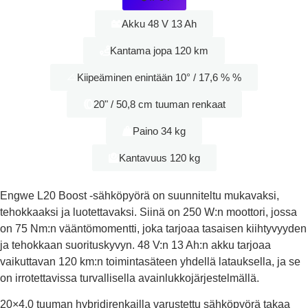
Akku 48 V 13 Ah
Kantama jopa 120 km
Kiipeäminen enintään 10° / 17,6 % %
20" / 50,8 cm tuuman renkaat
Paino 34 kg
Kantavuus 120 kg
Engwe L20 Boost -sähköpyörä on suunniteltu mukavaksi,
tehokkaaksi ja luotettavaksi. Siinä on 250 W:n moottori, jossa
on 75 Nm:n vääntömomentti, joka tarjoaa tasaisen kiihtyvyyden
ja tehokkaan suorituskyvyn. 48 V:n 13 Ah:n akku tarjoaa
vaikuttavan 120 km:n toimintasäteen yhdellä latauksella, ja se
on irrotettavissa turvallisella avainlukkojärjestelmällä.
20×4,0 tuuman hybridirenkailla varustettu sähköpyörä takaa