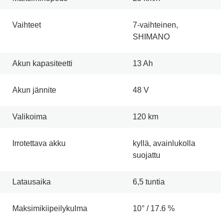
Vaihteet
7-vaihteinen,
SHIMANO
Akun kapasiteetti
13 Ah
Akun jännite
48 V
Valikoima
120 km
Irrotettava akku
kyllä, avainlukolla
suojattu
Latausaika
6,5 tuntia
Maksimikiipeilykulma
10° / 17.6 %