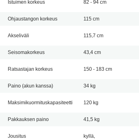
Istuimen korkeus
82 - 94 cm
Ohjaustangon korkeus
115 cm
Akseliväli
115,7 cm
Seisomakorkeus
43,4 cm
Ratsastajan korkeus
150 - 183 cm
Paino (akun kanssa)
34 kg
Maksimikuormituskapasiteetti
120 kg
Pakkauksen paino
41,5 kg
Jousitus
kyllä,