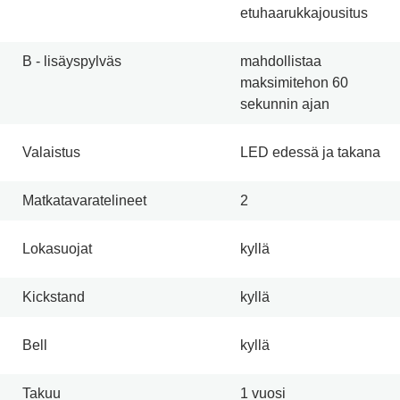
etuhaarukkajousitus
B - lisäyspylväs
mahdollistaa
maksimitehon 60
sekunnin ajan
Valaistus
LED edessä ja takana
Matkatavaratelineet
2
Lokasuojat
kyllä
Kickstand
kyllä
Bell
kyllä
Takuu
1 vuosi