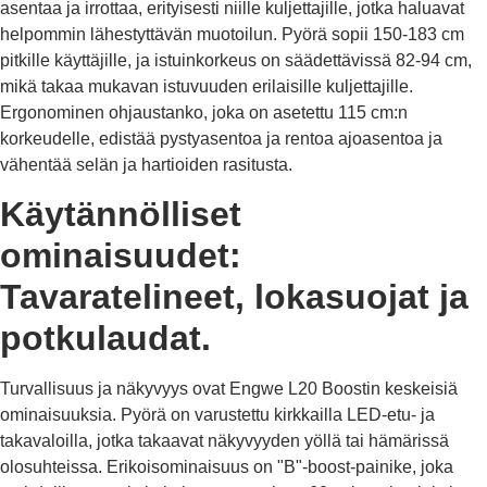
asentaa ja irrottaa, erityisesti niille kuljettajille, jotka haluavat
helpommin lähestyttävän muotoilun. Pyörä sopii 150-183 cm
pitkille käyttäjille, ja istuinkorkeus on säädettävissä 82-94 cm,
mikä takaa mukavan istuvuuden erilaisille kuljettajille.
Ergonominen ohjaustanko, joka on asetettu 115 cm:n
korkeudelle, edistää pystyasentoa ja rentoa ajoasentoa ja
vähentää selän ja hartioiden rasitusta.
Käytännölliset
ominaisuudet:
Tavaratelineet, lokasuojat ja
potkulaudat.
Turvallisuus ja näkyvyys ovat Engwe L20 Boostin keskeisiä
ominaisuuksia. Pyörä on varustettu kirkkailla LED-etu- ja
takavaloilla, jotka takaavat näkyvyyden yöllä tai hämärissä
olosuhteissa. Erikoisominaisuus on "B"-boost-painike, joka