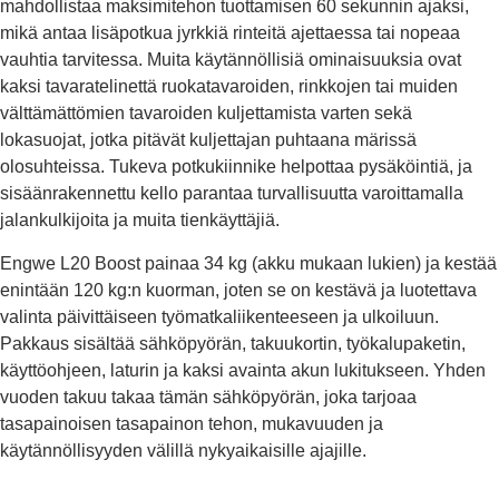
mahdollistaa maksimitehon tuottamisen 60 sekunnin ajaksi,
mikä antaa lisäpotkua jyrkkiä rinteitä ajettaessa tai nopeaa
vauhtia tarvitessa. Muita käytännöllisiä ominaisuuksia ovat
kaksi tavaratelinettä ruokatavaroiden, rinkkojen tai muiden
välttämättömien tavaroiden kuljettamista varten sekä
lokasuojat, jotka pitävät kuljettajan puhtaana märissä
olosuhteissa. Tukeva potkukiinnike helpottaa pysäköintiä, ja
sisäänrakennettu kello parantaa turvallisuutta varoittamalla
jalankulkijoita ja muita tienkäyttäjiä.
Engwe L20 Boost painaa 34 kg (akku mukaan lukien) ja kestää
enintään 120 kg:n kuorman, joten se on kestävä ja luotettava
valinta päivittäiseen työmatkaliikenteeseen ja ulkoiluun.
Pakkaus sisältää sähköpyörän, takuukortin, työkalupaketin,
käyttöohjeen, laturin ja kaksi avainta akun lukitukseen. Yhden
vuoden takuu takaa tämän sähköpyörän, joka tarjoaa
tasapainoisen tasapainon tehon, mukavuuden ja
käytännöllisyyden välillä nykyaikaisille ajajille.