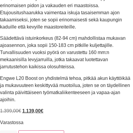
erinomaisen pidon ja vakauden eri maastoissa.
Etujousitushaarukka vaimentaa iskuja tasaisemman ajon
takaamiseksi, joten se sopii erinomaisesti sekä kaupungin
kaduille että kevyille maastoreiteille.
Säädettävä istuinkorkeus (82-94 cm) mahdollistaa mukavan
ajoasennon, joka sopii 150-183 cm pitkille kuljettajille.
Turvallisuuden vuoksi pyörä on varustettu 160 mm:n
mekaanisilla levyjarruilla, jotka takaavat luotettavan
jarrutustehon kaikissa olosuhteissa.
Engwe L20 Boost on yhdistelmä tehoa, pitkää akun käyttöikää
ja mukavuuteen keskittyvää muotoilua, joten se on täydellinen
valinta päivittäiseen työmatkaliikenteeseen ja vapaa-ajan
ajoihin.
1.399,00
€
1.139,00
€
Varastossa