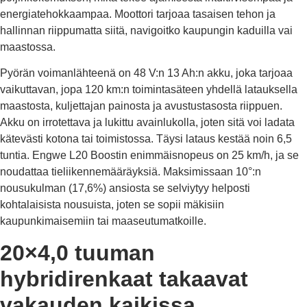
energiatehokkaampaa. Moottori tarjoaa tasaisen tehon ja
hallinnan riippumatta siitä, navigoitko kaupungin kaduilla vai
maastossa.
Pyörän voimanlähteenä on 48 V:n 13 Ah:n akku, joka tarjoaa
vaikuttavan, jopa 120 km:n toimintasäteen yhdellä latauksella
maastosta, kuljettajan painosta ja avustustasosta riippuen.
Akku on irrotettava ja lukittu avainlukolla, joten sitä voi ladata
kätevästi kotona tai toimistossa. Täysi lataus kestää noin 6,5
tuntia. Engwe L20 Boostin enimmäisnopeus on 25 km/h, ja se
noudattaa tieliikennemääräyksiä. Maksimissaan 10°:n
nousukulman (17,6%) ansiosta se selviytyy helposti
kohtalaisista nousuista, joten se sopii mäkisiin
kaupunkimaisemiin tai maaseutumatkoille.
20×4,0 tuuman
hybridirenkaat takaavat
vakauden kaikissa