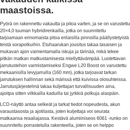
maastoissa.
Pyörä on rakennettu vakautta ja pitoa varten, ja se on varustettu
20×4,0 tuuman hybridirenkailla, jotka on suunniteltu
tarjoamaan erinomaista pitoa erilaisilla pinnoilla päällystetyistä
teistä sorapolkuihin. Etuhaarukan jousitus takaa tasaisen ja
mukavan ajon vaimentamalla iskuja ja tärinää, mikä tekee
pitkän matkan matkustamisesta miellyttävämpää. Luotettavan
jarrutustehon varmistamiseksi Engwe L20 Boost on varustettu
mekaanisilla levyjarruilla (160 mm), jotka tarjoavat tarkan
jarrutuksen hallinnan sekä märissä että kuivissa olosuhteissa.
Jarrutusjärjestelmä takaa kuljettajan turvallisuuden aina,
ajoitpa sitten vilkkailla kaduilla tai jyrkkiä polkuja alaspäin.
LCD-näyttö antaa selkeät ja tarkat tiedot nopeudesta, akun
varaustasosta ja ajotilasta, joten kuljettaja voi seurata
matkaansa reaaliajassa. Kestävä alumiiniseos 6061 -runko on
suunniteltu porrastetulla rakenteella, joten se on helppo