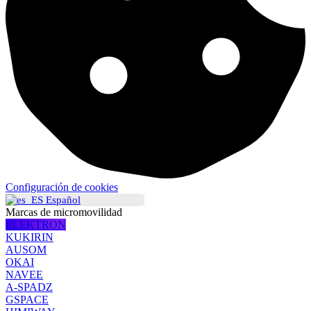
Configuración de cookies
Español
Marcas de micromovilidad
ELEKTRON
KUKIRIN
AUSOM
OKAI
NAVEE
A-SPADZ
GSPACE