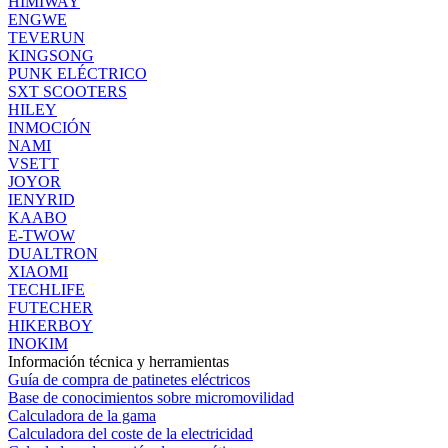
HIMIWAY
ENGWE
TEVERUN
KINGSONG
PUNK ELÉCTRICO
SXT SCOOTERS
HILEY
INMOCIÓN
NAMI
VSETT
JOYOR
IENYRID
KAABO
E-TWOW
DUALTRON
XIAOMI
TECHLIFE
FUTECHER
HIKERBOY
INOKIM
Información técnica y herramientas
Guía de compra de patinetes eléctricos
Base de conocimientos sobre micromovilidad
Calculadora de la gama
Calculadora del coste de la electricidad